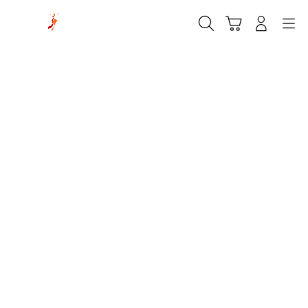
Skip
Cari
Troli
Login
Navigation
to
content