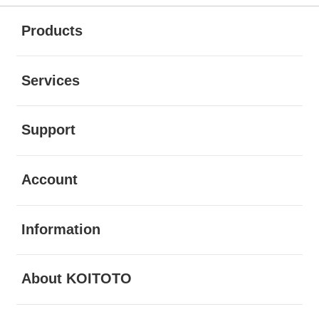
Buka
Footer Navigation
Products
Buka
Services
Buka
Support
Buka
Account
Buka
Information
Buka
About KOITOTO